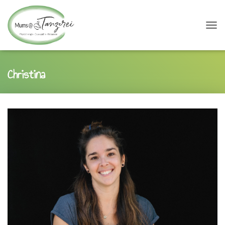
N
A
V
I
Christina
G
A
T
I
O
N
U
M
S
C
H
A
L
T
E
N